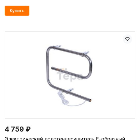
Купить
4 759
₽
Электрический полотенцесушитель Е-образный