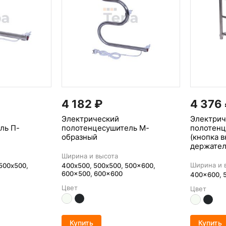
4 182
₽
4 376
Электрический
Электрич
ль П-
полотенцесушитель М-
полотенц
образный
(кнопка в
держател
Ширина и высота
Ширина и 
500x500,
400х500, 500x500, 500x600,
600x500, 600x600
400x600, 
Цвет
Цвет
Купить
Купить