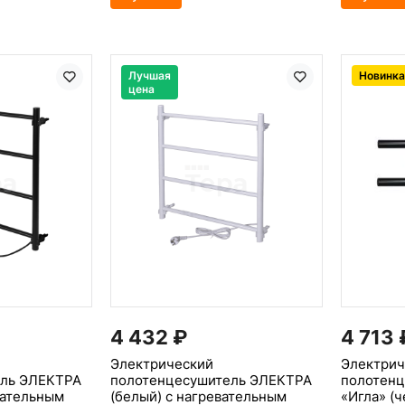
Лучшая
Новинка
цена
4 432
₽
4 713
Электрический
Электрич
ель ЭЛЕКТРА
полотенцесушитель ЭЛЕКТРА
полотенц
вательным
(белый) с нагревательным
«Игла» (