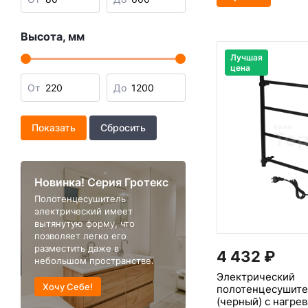
Высота, мм
Лучшая
цена
От
До
Новинка! Серия Гротекс
Полотенцесушитель
электрический имеет
вытянутую форму, что
позволяет легко его
разместить даже в
4 432
₽
небольшом пространстве.
Электрический
Хочу Себе!
полотенцесушит
(черный) с нагре