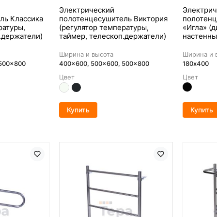
Электрический
Электрич
ль Классика
полотенцесушитель Виктория
полотенц
ратуры,
(регулятор температуры,
«Игла» (
.держатели)
таймер, телескоп.держатели)
настенны
Ширина и высота
Ширина и 
 500x800
400x600, 500x600, 500x800
180х400
Цвет
Цвет
Купить
Купить