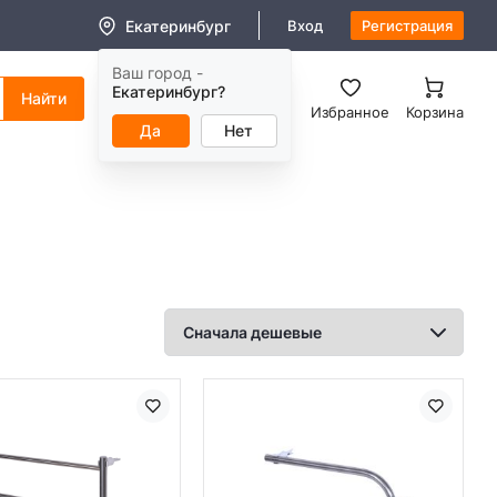
Екатеринбург
Вход
Регистрация
Ваш город -
8 (800) 550-11-38
Екатеринбург?
Заказать звонок
Избранное
Корзина
Да
Нет