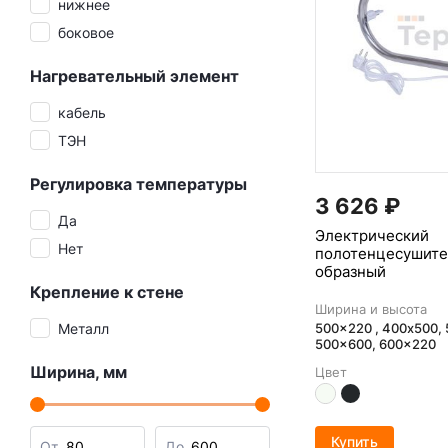
нижнее
боковое
Нагревательный элемент
кабель
ТЭН
Регулировка температуры
3 626
₽
Да
Электрический
Нет
полотенцесушите
образный
Крепление к стене
Ширина и высота
Металл
500x220 , 400х500, 
500x600, 600x220
Ширина, мм
Цвет
Купить
От
До