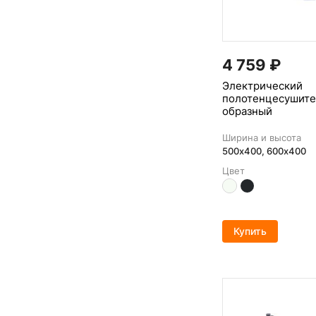
4 759
₽
Электрический
полотенцесушите
образный
Ширина и высота
500х400, 600x400
Цвет
Купить