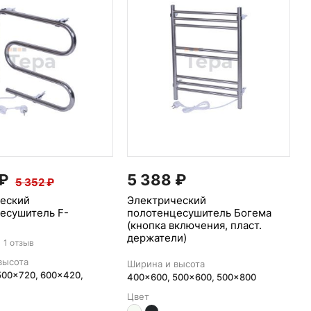
₽
5 388
₽
5 352
₽
еский
Электрический
есушитель F-
полотенцесушитель Богема
(кнопка включения, пласт.
держатели)
1 отзыв
высота
Ширина и высота
500x720, 600x420,
400x600, 500x600, 500x800
Цвет