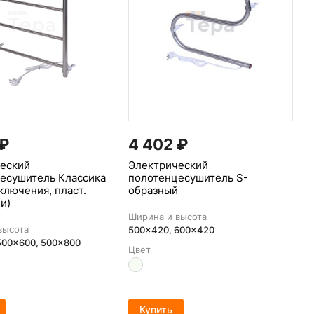
₽
4 402
₽
еский
Электрический
есушитель Классика
полотенцесушитель S-
ключения, пласт.
образный
и)
Ширина и высота
высота
500x420, 600x420
500x600, 500x800
Цвет
Купить