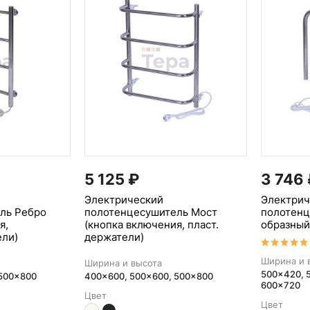
5 125
₽
3 746
Электрический
Электрич
ль Ребро
полотенцесушитель Мост
полотенц
я,
(кнопка включения, пласт.
образный
ели)
держатели)
Ширина и 
Ширина и высота
500x420, 
 500x800
400x600, 500x600, 500x800
600x720
Цвет
Цвет