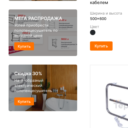
кабелем
Ширина и высота
МЕГА РАСПРОДАЖА
500x600
Успей приобрести
Цвет
полотенцесушитель по
выгодной цене
Купить
Купить
Скидка 30%
На F-образный
электрический
полотенцесушитель
Купить